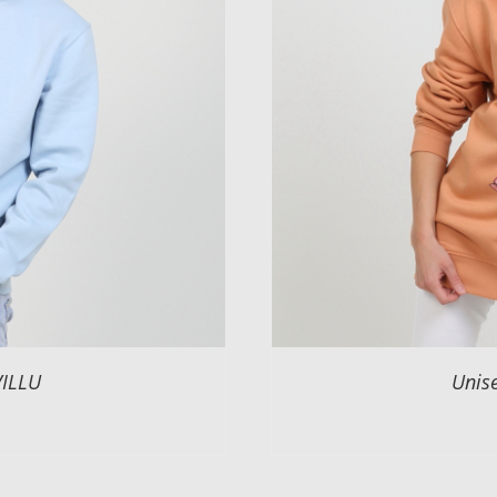
VILLU
Unis