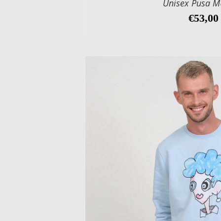
Unisex Pusa 
€
53,00