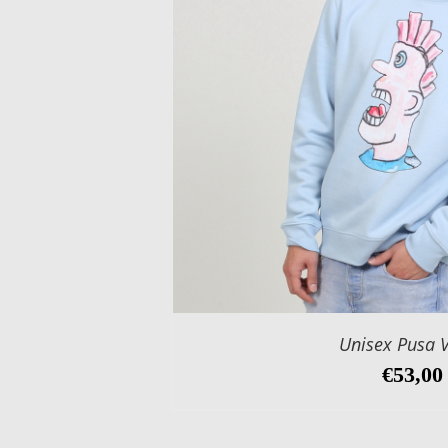
Unisex Pusa 
€
53,00