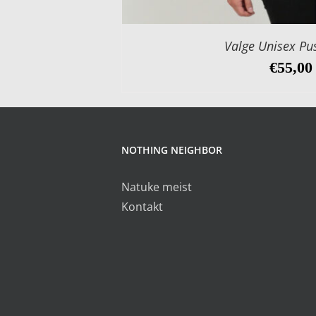
Valge Unisex Pu
€
55,00
NOTHING NEIGHBOR
Natuke meist
Kontakt