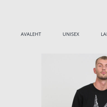
Skip
to
content
AVALEHT
UNISEX
LA
Laste pusad
T-särgid
Nothing Ne
Natuke meist
Facebook
Instagram