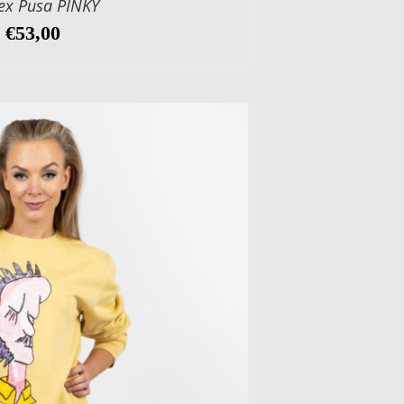
ex Pusa PINKY
€
53,00