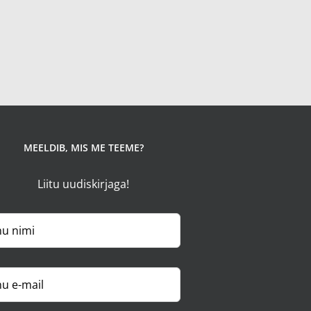
MEELDIB, MIS ME TEEME?
Liitu uudiskirjaga!
i