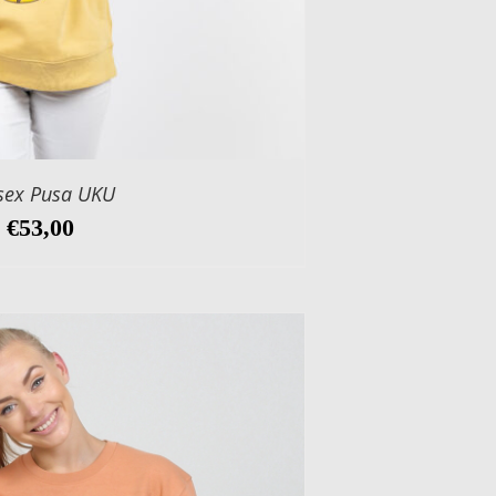
sex Pusa UKU
€
53,00