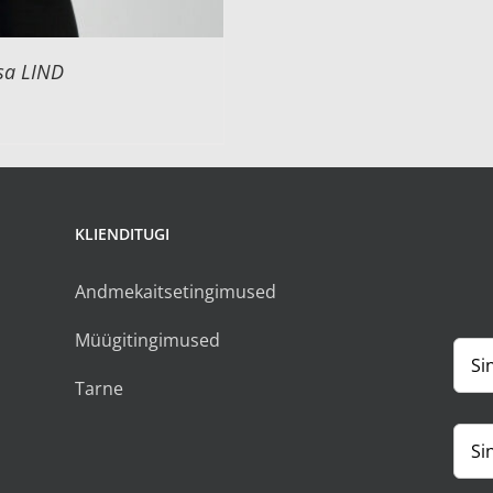
sa LIND
KLIENDITUGI
Andmekaitsetingimused
Sinu
Müügitingimused
nim
Tarne
Sinu
e-
mail