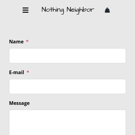
Skip
to
Toggle
content
Navigation
UNISEX
Name
*
KINDER
NOTHING NEIGHBOR
E-mail
*
Sozialenmedien
Message